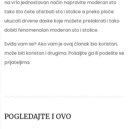
na vrlo jednostavan način napravite moderan sto
tako što ćete ofarbati sto i stolice a preko ploče
ukucati drvene daske koje možete prelakirati i tako
dobiti fenomenalan moderan sto i stolice.
Sviđa vam se? Ako vam je ovaj članak bio koristan,
može biti koristan i drugima. Pošaljite ga ili podelite se
prijateljima.
POGLEDAJTE I OVO