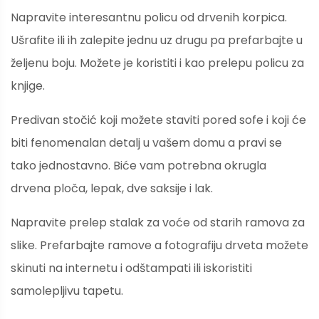
Napravite interesantnu policu od drvenih korpica.
Ušrafite ili ih zalepite jednu uz drugu pa prefarbajte u
željenu boju. Možete je koristiti i kao prelepu policu za
knjige.
Predivan stočić koji možete staviti pored sofe i koji će
biti fenomenalan detalj u vašem domu a pravi se
tako jednostavno. Biće vam potrebna okrugla
drvena ploča, lepak, dve saksije i lak.
Napravite prelep stalak za voće od starih ramova za
slike. Prefarbajte ramove a fotografiju drveta možete
skinuti na internetu i odštampati ili iskoristiti
samolepljivu tapetu.