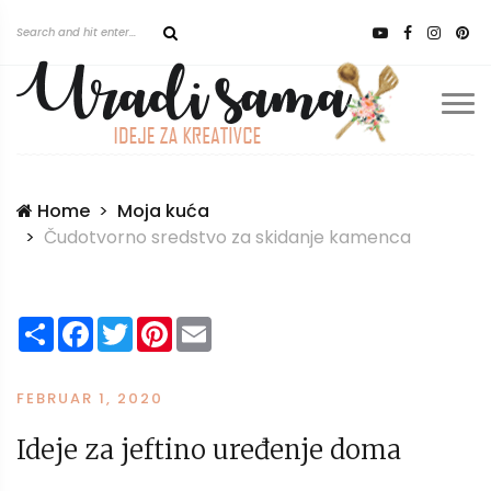
Home
Moja kuća
Čudotvorno sredstvo za skidanje kamenca
Share
Facebook
Twitter
Pinterest
Email
FEBRUAR 1, 2020
Ideje za jeftino uređenje doma