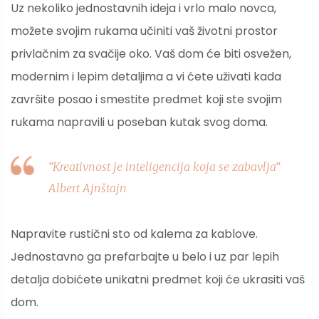
Uz nekoliko jednostavnih ideja i vrlo malo novca,
možete svojim rukama učiniti vaš životni prostor
privlačnim za svačije oko. Vaš dom će biti osvežen,
modernim i lepim detaljima a vi ćete uživati kada
završite posao i smestite predmet koji ste svojim
rukama napravili u poseban kutak svog doma.
“Kreativnost je inteligencija koja se zabavlja“
Albert Ajnštajn
Napravite rustični sto od kalema za kablove.
Jednostavno ga prefarbajte u belo i uz par lepih
detalja dobićete unikatni predmet koji će ukrasiti vaš
dom.