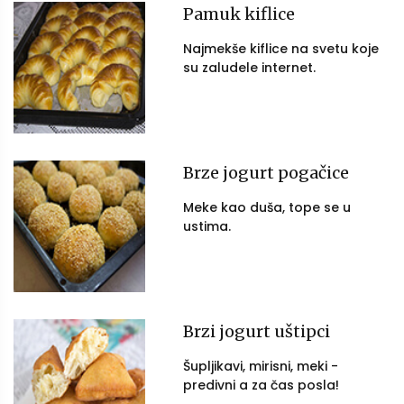
Pamuk kiflice
Najmekše kiflice na svetu koje
su zaludele internet.
Brze jogurt pogačice
Meke kao duša, tope se u
ustima.
Brzi jogurt uštipci
Šupljikavi, mirisni, meki -
predivni a za čas posla!