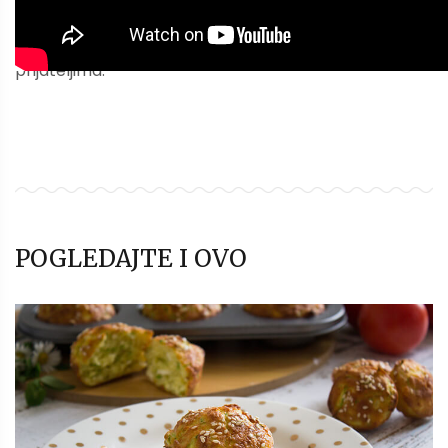
Sviđa vam se? Ako vam je ovaj članak bio koristan,
može biti koristan i drugima. Pošaljite ga ili podelite se
prijateljima.
POGLEDAJTE I OVO