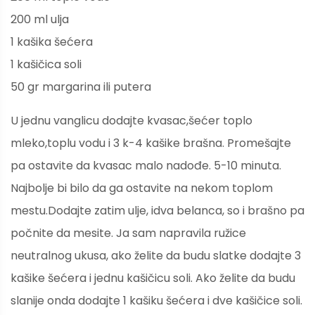
200 ml ulja
1 kašika šećera
1 kašičica soli
50 gr margarina ili putera
U jednu vanglicu dodajte kvasac,šećer toplo
mleko,toplu vodu i 3 k-4 kašike brašna. Promešajte
pa ostavite da kvasac malo nadođe. 5-10 minuta.
Najbolje bi bilo da ga ostavite na nekom toplom
mestu.Dodajte zatim ulje, idva belanca, so i brašno pa
počnite da mesite. Ja sam napravila ružice
neutralnog ukusa, ako želite da budu slatke dodajte 3
kašike šećera i jednu kašičicu soli. Ako želite da budu
slanije onda dodajte 1 kašiku šećera i dve kašičice soli.