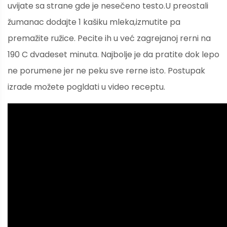
uvijate sa strane gde je nesečeno testo.U preostali
žumanac dodajte 1 kašiku mleka,izmutite pa
premažite ružice. Pecite ih u već zagrejanoj rerni na
190 C dvadeset minuta. Najbolje je da pratite dok lepo
ne porumene jer ne peku sve rerne isto. Postupak
izrade možete pogldati u video receptu.