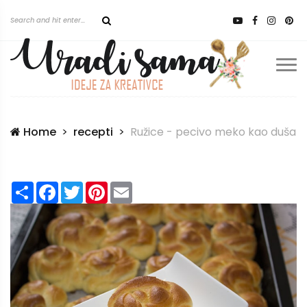
Home
recepti
Ružice - pecivo meko kao duša
Share
Facebook
Twitter
Pinterest
Email