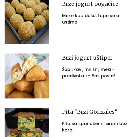
Brze jogurt pogačice
Meke kao duša, tope se u
ustima.
Brzi jogurt uštipci
Šupljikavi, mirisni, meki -
predivni a za čas posla!
Pita "Brzi Gonzales"
Pita sa spanaćem i sirom bez
kora!