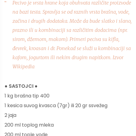
Pecivo je vrsta hrane koja obuhvata različite proizvode
na bazi testa. Spravlja se od raznih vrsta brašna, vode,
začina i drugih dodataka. Može da bude slatko i slano,
prazno ili u kombinaciji sa različitim dodacima (npr.
sirom, džemom, makom). Primeri peciva su kifla,
đevrek, kroasan i dr. Ponekad se služi u kombinaciji sa
kafom, jogurtom ili nekim drugim napitkom. Izvor
Wikipedia
● SASTOJCI ●
1 kg brašna tip 400
1 kesica suvog kvasca (7gr) ili 20 gr ssvežeg
2 jaja
200 ml toplog mleka
200 ml tople vode