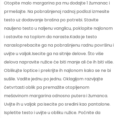
Otopite malo margarina pa mu dodajte 1 žumanac i
prmešajte. Na pobrašnjenoj radnoj podlozi izmesite
testo uz dodavanje brašna po potrebi. Stavite
nauljeno testo u naljenu vanglicu, poklopite najlonom
i ostavite na toplom da naraste.Kada je testo
narasloprebacite ga na pobrašnjenu radnu površinu i
uvijte u valjak.Isecite ga na sitnije delove. Što više
delova napravite ružice će biti manje ali će ih biti više.
Oblikujte loptice i prekrijte ih najlonom kako se ne bi
sušile. Vadite jednu po jednu. Oklagijom razvijajte
četvrtasti oblik pa premažite otopljenom
mešavinom margarina odnosno putera i žumanca.
Uvijte ih u valjak pa isecite po sredini kao pantalone.
Ispletite testo i uvijte u obliku ružice. Počnite da