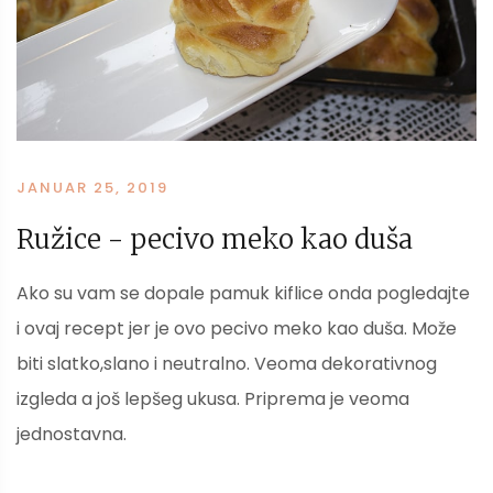
JANUAR 25, 2019
Ružice - pecivo meko kao duša
Ako su vam se dopale pamuk kiflice onda pogledajte
i ovaj recept jer je ovo pecivo meko kao duša. Može
biti slatko,slano i neutralno. Veoma dekorativnog
izgleda a još lepšeg ukusa. Priprema je veoma
jednostavna.