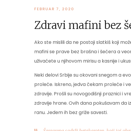
FEBRUAR 7, 2020
Zdravi mafini bez š
Ako ste mislili da ne postoji slatkiš koji mož
mafini se prave bez brašna i šećera a veom
uživaćete u njihovom mirisu a kasnije i ukus
Neki delovi Srbije su okovani snegom a evo
proleće. Iskreno, jedva čekam proleće i 
zdravije. Prošli su novogodišnji praznici i 
zdravije hrane. Ovih dana pokušavam da iz
ranu. Jedem ih bez griže savesti.
Šargarepa sadrži betakaroten, koji joj ob