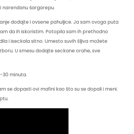
e i narendanu šargarepu.
anje dodajte i ovsene pahuljice. Ja sam ovoga puta
a sam da ih iskoristim. Potopila sam ih prethodno
la i iseckala sitno. Umesto suvih šljiva možete
o izboru. U smesu dodajte seckane orahe, sve
5-30 minuta.
m se dopasti ovi mafini kao što su se dopali i meni.
ptu.