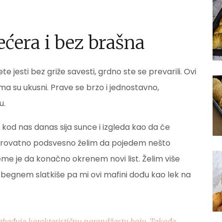
ećera i bez brašna
ete jesti bez griže savesti, grdno ste se prevarili. Ovi
a su ukusni. Prave se brzo i jednostavno,
u.
 kod nas danas sija sunce i izgleda kao da će
verovatno podsvesno želim da pojedem nešto
vreme je da konačno okrenem novi list. Želim više
begnem slatkiše pa mi ovi mafini dođu kao lek na
ezbeđuje karakterističnu narandžastu boju. Takođe