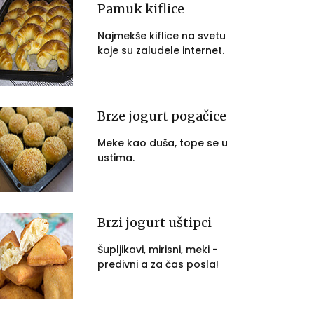
Pamuk kiflice
Najmekše kiflice na svetu
koje su zaludele internet.
Brze jogurt pogačice
Meke kao duša, tope se u
ustima.
Brzi jogurt uštipci
Šupljikavi, mirisni, meki -
predivni a za čas posla!