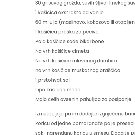
30 gr suvog grožđa, suvih šljiva ili nekog su
1 kašičica ekstrakta od vanile
60 ml ulja (maslinovo, kokosovo ili otoplj
1 kašičica praška za pecivo
Pola kašičice sode bikarbone
Na vrh kašičice cimeta
Na vrh kašičice mlevenog đumbira
na vrh kašičice muskatnog oraščića
1 prstohvat soli
1 ipo kašičica meda
Malo celih ovsenih pahuljica za posipanje
Izmutite jaja pa im dodajte izgnječenu ban
koricu od jedne pomorandže pa je presecit
sok i narendanu koricu u smesu. Dodajte p