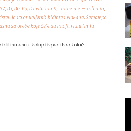
 B2, B3, B6, B9, E i vitamin K; i minerale – kalujum,
dstavlja izvor ugljenih hidrata i vlakana. Šargarepa
kasna za osobe koje žele da imaju vitku liniju.
liti smesu u kalup i ispeći kao kolač