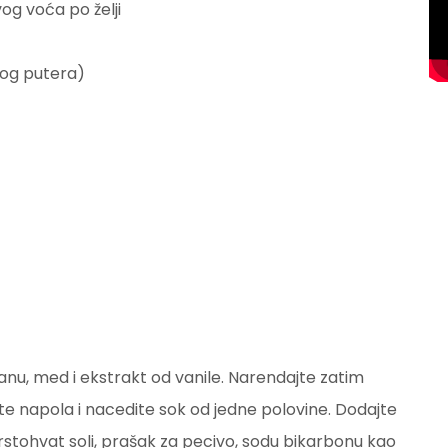
vog voća po želji
enog putera)
anu, med i ekstrakt od vanile. Narendajte zatim
e napola i nacedite sok od jedne polovine. Dodajte
rstohvat soli, prašak za pecivo, sodu bikarbonu kao