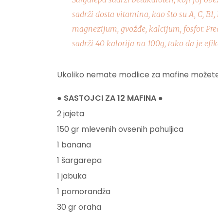
sadrži dosta vitamina, kao što su A, C, B1,
magnezijum, gvožđe, kalcijum, fosfor. Pre
sadrži 40 kalorija na 100g, tako da je efi
Ukoliko nemate modlice za mafine možete iz
● SASTOJCI ZA 12 MAFINA ●
2 jajeta
150 gr mlevenih ovsenih pahuljica
1 banana
1 šargarepa
1 jabuka
1 pomorandža
30 gr oraha