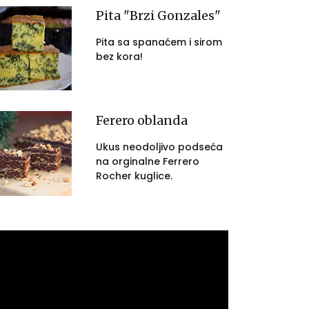
Pita "Brzi Gonzales"
Pita sa spanaćem i sirom
bez kora!
Ferero oblanda
Ukus neodoljivo podseća
na orginalne Ferrero
Rocher kuglice.