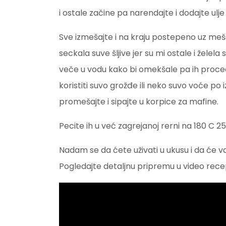
i ostale začine pa narendajte i dodajte ulj
Sve izmešajte i na kraju postepeno uz meš
seckala suve šljive jer su mi ostale i želel
veče u vodu kako bi omekšale pa ih procedi
koristiti suvo grožđe ili neko suvo voće p
promešajte i sipajte u korpice za mafine.
Pecite ih u već zagrejanoj rerni na 180 C 2
Nadam se da ćete uživati u ukusu i da će va
Pogledajte detaljnu pripremu u video rece