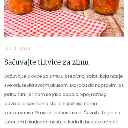
JUL 3, 2021
Sačuvajte tikvice za zimu
Sačuvajte tikvice za zimu u predivnoj salati koja nas je
sve oduševila svojim ukusom. Moraću da napravim još
jednu turu jer nam se jako dopala. Spoj raznog
povrća je savršen a što je najbitnije nema
konzervansa. Pravi se jednostavno. Čuvajte tegle na
tamnom i hladnom mestu a kada ih budete otvorili