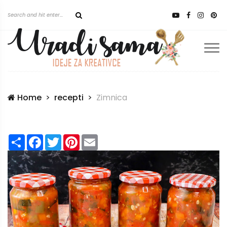
Home
recepti
Zimnica
Share
Facebook
Twitter
Pinterest
Email