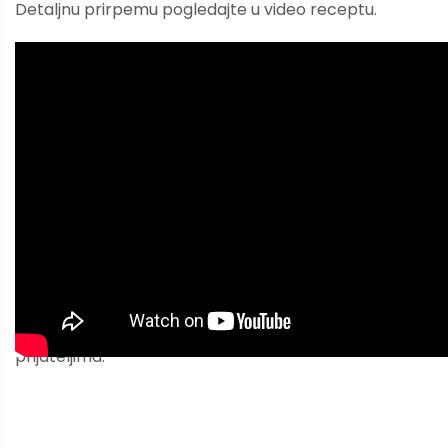
Detaljnu prirpemu pogledajte u video receptu.
Sviđa vam se? Ako vam je ovaj članak bio koristan,
može biti koristan i drugima. Pošaljite ga ili podelite se
prijateljima.