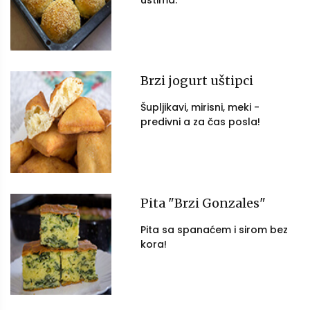
ustima.
Brzi jogurt uštipci
Šupljikavi, mirisni, meki -
predivni a za čas posla!
Pita "Brzi Gonzales"
Pita sa spanaćem i sirom bez
kora!