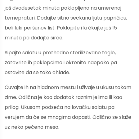
još dvadesetak minuta poklopljeno na umerenoj
temepraturi. Dodajte sitno seckanu ljutu papričicu,
beli luki peršunov list. Poklopite i krčkajte još 15
minuta pa dodajte sirće.
Sipajte salatu u prethodno sterilizovane tegle,
zatovrite ih poklopcima i okrenite naopako pa
ostavite da se tako ohlade.
Čuvajte ih na hladnom mestu i uživaje u ukusu tokom
zime. Odlična je kao dodatak raznim jelima ili kao
prilog. Ukusom podseća na lovačku salatu pa
verujem da će se mnogima dopasti. Odlično se slaže
uz neko pečeno meso.