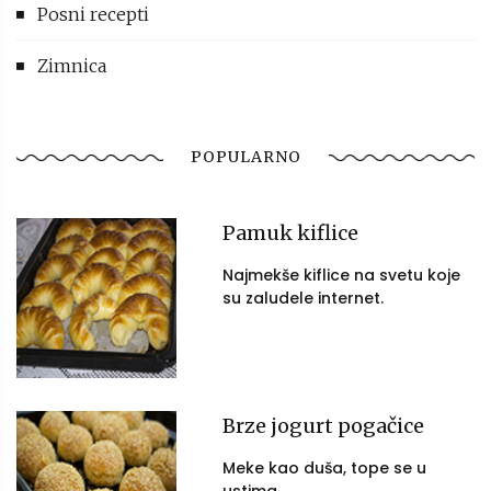
Posni recepti
Zimnica
POPULARNO
Pamuk kiflice
Najmekše kiflice na svetu koje
su zaludele internet.
Brze jogurt pogačice
Meke kao duša, tope se u