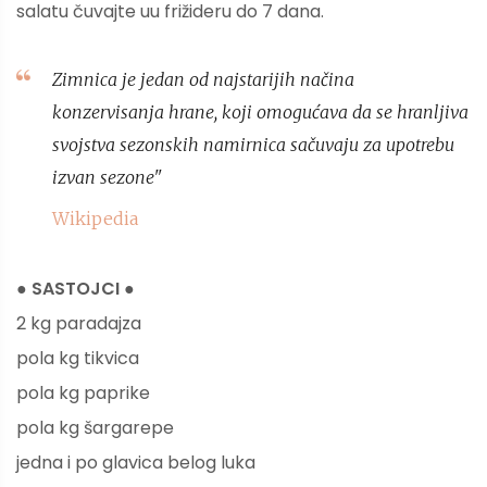
salatu čuvajte uu frižideru do 7 dana.
Zimnica je jedan od najstarijih načina
konzervisanja hrane, koji omogućava da se hranljiva
svojstva sezonskih namirnica sačuvaju za upotrebu
izvan sezone"
Wikipedia
● SASTOJCI ●
2 kg paradajza
pola kg tikvica
pola kg paprike
pola kg šargarepe
jedna i po glavica belog luka