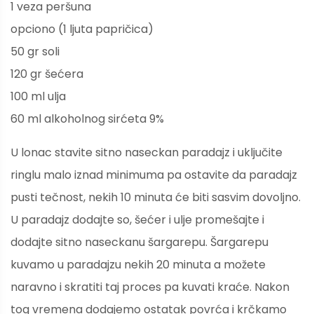
1 veza peršuna
opciono (1 ljuta papričica)
50 gr soli
120 gr šećera
100 ml ulja
60 ml alkoholnog sirćeta 9%
U lonac stavite sitno naseckan paradajz i uključite
ringlu malo iznad minimuma pa ostavite da paradajz
pusti tečnost, nekih 10 minuta će biti sasvim dovoljno.
U paradajz dodajte so, šećer i ulje promešajte i
dodajte sitno naseckanu šargarepu. Šargarepu
kuvamo u paradajzu nekih 20 minuta a možete
naravno i skratiti taj proces pa kuvati kraće. Nakon
tog vremena dodajemo ostatak povrća i krčkamo