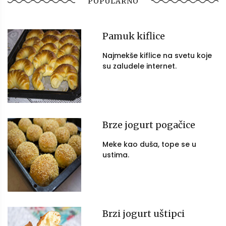
POPULARNO
Pamuk kiflice
Najmekše kiflice na svetu koje
su zaludele internet.
Brze jogurt pogačice
Meke kao duša, tope se u
ustima.
Brzi jogurt uštipci