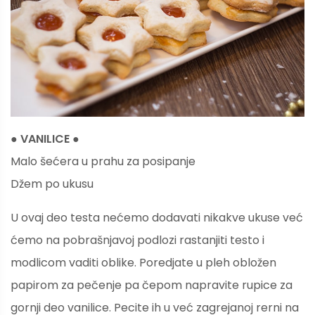
● VANILICE ●
Malo šećera u prahu za posipanje
Džem po ukusu
U ovaj deo testa nećemo dodavati nikakve ukuse već
ćemo na pobrašnjavoj podlozi rastanjiti testo i
modlicom vaditi oblike. Poredjate u pleh obložen
papirom za pečenje pa čepom napravite rupice za
gornji deo vanilice. Pecite ih u već zagrejanoj rerni na