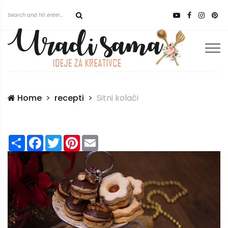
Home
recepti
Sitni kolači
Share
Facebook
Twitter
Pinterest
Email