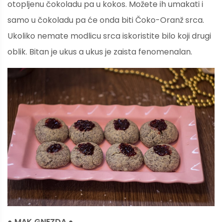
otopljenu čokoladu pa u kokos. Možete ih umakati i
samo u čokoladu pa će onda biti Čoko-Oranž srca.
Ukoliko nemate modlicu srca iskoristite bilo koji drugi
oblik. Bitan je ukus a ukus je zaista fenomenalan.
● MAK GNEZDA ●