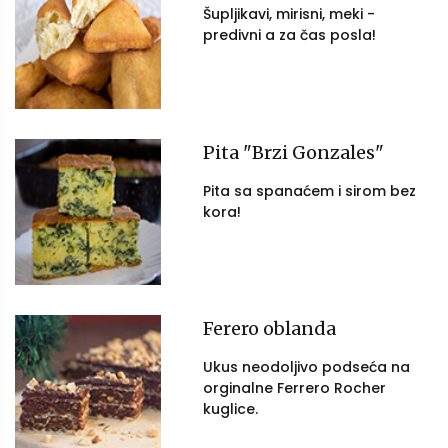
Šupljikavi, mirisni, meki -
predivni a za čas posla!
Pita "Brzi Gonzales"
Pita sa spanaćem i sirom bez
kora!
Ferero oblanda
Ukus neodoljivo podseća na
orginalne Ferrero Rocher
kuglice.