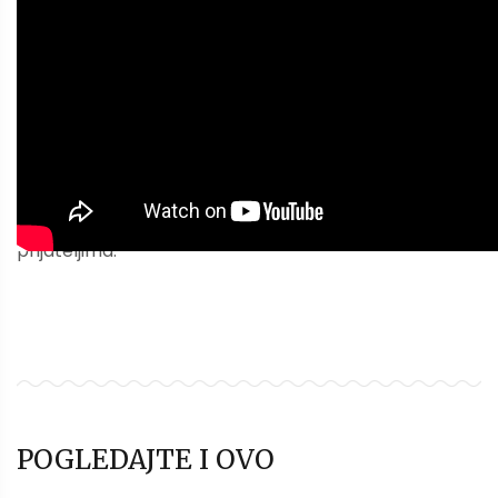
Sviđa vam se? Ako vam je ovaj članak bio koristan,
može biti koristan i drugima. Pošaljite ga ili podelite se
prijateljima.
POGLEDAJTE I OVO