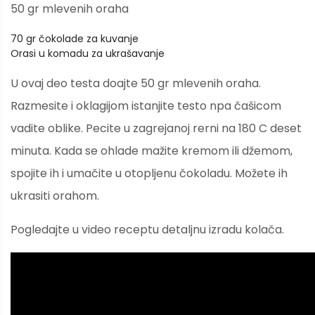
50 gr mlevenih oraha
70 gr čokolade za kuvanje
Orasi u komadu za ukrašavanje
U ovaj deo testa doajte 50 gr mlevenih oraha.
Razmesite i oklagijom istanjite testo npa čašicom
vadite oblike. Pecite u zagrejanoj rerni na 180 C deset
minuta. Kada se ohlade mažite kremom ili džemom,
spojite ih i umačite u otopljenu čokoladu. Možete ih
ukrasiti orahom.
Pogledajte u video receptu detaljnu izradu kolača.