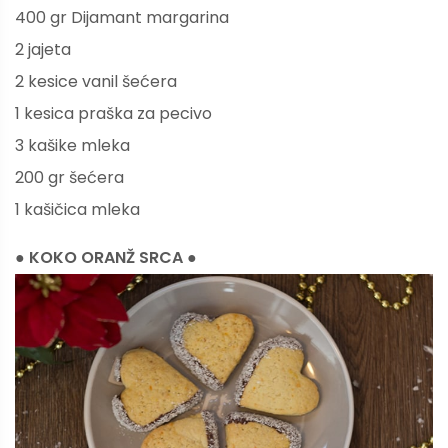
400 gr Dijamant margarina
2 jajeta
2 kesice vanil šećera
1 kesica praška za pecivo
3 kašike mleka
200 gr šećera
1 kašičica mleka
● KOKO ORANŽ SRCA ●