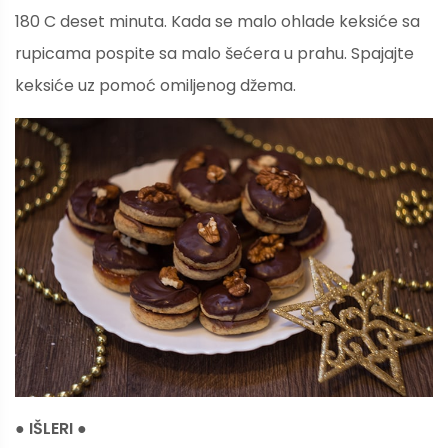
180 C deset minuta. Kada se malo ohlade keksiće sa
rupicama pospite sa malo šećera u prahu. Spajajte
keksiće uz pomoć omiljenog džema.
● IŠLERI ●