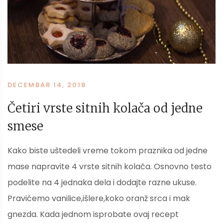
DECEMBAR 14, 2018
Četiri vrste sitnih kolača od jedne
smese
Kako biste uštedeli vreme tokom praznika od jedne
mase napravite 4 vrste sitnih kolača. Osnovno testo
podelite na 4 jednaka dela i dodajte razne ukuse.
Pravićemo vanilice,išlere,koko oranž srca i mak
gnezda. Kada jednom isprobate ovaj recept