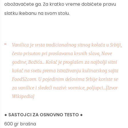
obožavaćete ga. Za kratko vreme dobićete pravu
slatku ikebanu na svom stolu.
Vanilica je vrsta tradicionalnog sitnog kolača u Srbiji,
često prisutan pri proslavama krsnih slava, Nove
godine, Božića... Kolač je proglašen za najbolji sitni
kolač na svetu prema istraživanju kulinarskog sajta
Food52.com. U pojedinim delovima Srbije koriste se
za vanilice i sledeći nazivi: vormice, poljupci...[Izvor
Wikipedia]
● SASTOJCI ZA OSNOVNO TESTO ●
600 gr brašna