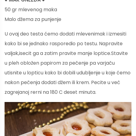
50 gr mlevenog maka
Malo džema za punjenje
U ovaj deo testa ćemo dodati mlevenimak i izmesiti
kako bi se jednako rasporedio po testu. Napravite
valjak,isecit ga a zatim pravite manje loptice.Stavite
u pleh obložen papirom za pečenje pa varjaču
utisnite u lopticu kako bi dobili udubljenje u koje ćemo
nakon pečenja dodati džem ili krem. Pecite u već
zagrejanoj rerni na 180 C deset minuta.