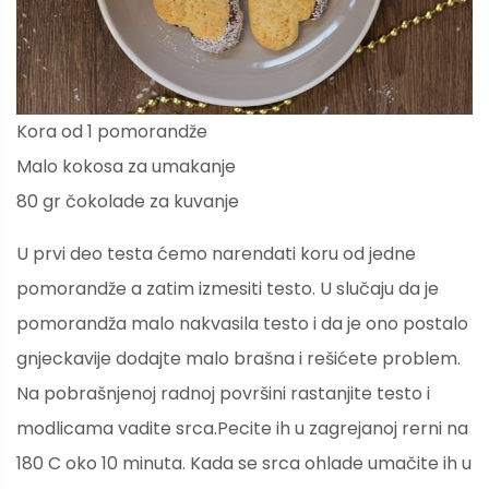
Kora od 1 pomorandže
Malo kokosa za umakanje
80 gr čokolade za kuvanje
U prvi deo testa ćemo narendati koru od jedne
pomorandže a zatim izmesiti testo. U slučaju da je
pomorandža malo nakvasila testo i da je ono postalo
gnjeckavije dodajte malo brašna i rešićete problem.
Na pobrašnjenoj radnoj površini rastanjite testo i
modlicama vadite srca.Pecite ih u zagrejanoj rerni na
180 C oko 10 minuta. Kada se srca ohlade umačite ih u