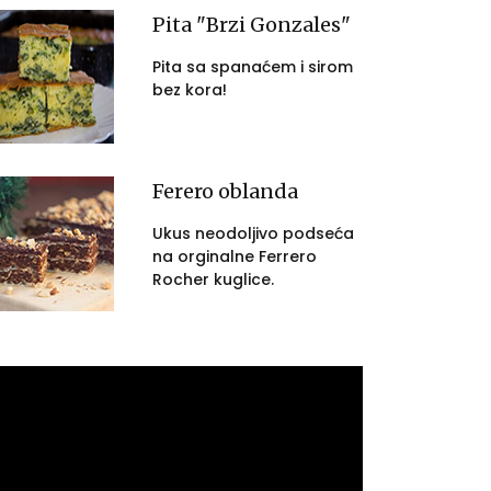
Pita "Brzi Gonzales"
Pita sa spanaćem i sirom
bez kora!
Ferero oblanda
Ukus neodoljivo podseća
na orginalne Ferrero
Rocher kuglice.