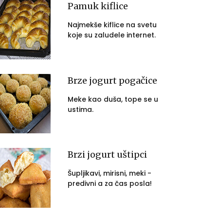
Pamuk kiflice
Najmekše kiflice na svetu
koje su zaludele internet.
Brze jogurt pogačice
Meke kao duša, tope se u
ustima.
Brzi jogurt uštipci
Šupljikavi, mirisni, meki -
predivni a za čas posla!