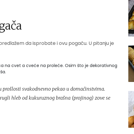
gača
redlažem da isprobate i ovu pogaču. U pitanju je
a na cvet a cveće na proleće. Osim što je dekorativnog
ša.
e u prošlosti svakodnevno pekao u domaćinstvima.
krugli hleb od kukuruznog brašna (projinog) zove se