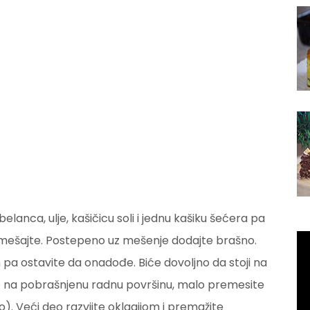
lanca, ulje, kašičicu soli i jednu kašiku šećera pa
mešajte. Postepeno uz mešenje dodajte brašno.
a ostavite da onadođe. Biće dovoljno da stoji na
e na pobrašnjenu radnu površinu, malo premesite
o). Veći deo razvijte oklagijom i premažite