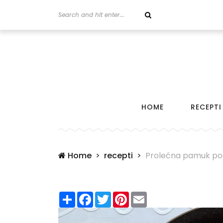
HOME
RECEPTI
Home
recepti
Prolećna pamuk p
Share
Facebook
Twitter
Pinterest
Email