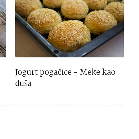
Jogurt pogačice - Meke kao
duša