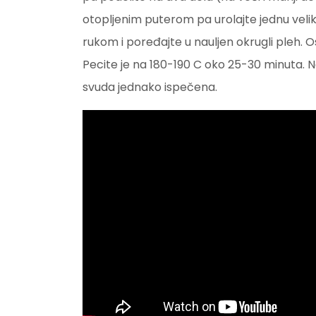
otopljenim puterom pa urolajte jednu velik
rukom i poređajte u nauljen okrugli pleh. 
Pecite je na 180-190 C oko 25-30 minuta. Na
svuda jednako ispečena.