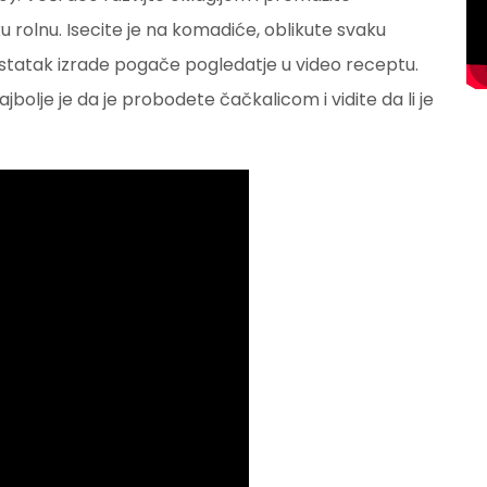
u rolnu. Isecite je na komadiće, oblikute svaku
Ostatak izrade pogače pogledatje u video receptu.
jbolje je da je probodete čačkalicom i vidite da li je