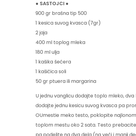
● SASTOJCI ●
900 gr brašna tip 500
1 kesica suvog kvasca (7gr)
2 jaja
400 ml toplog mleka
180 ml ulja
1 kašika šećera
1 kašičica soli
50 gr ptuera ili margarina
U jednu vanglicu dodajte toplo mleko, dva be
dodajte jednu kesicu suvog kvasca pa pro
OUmestie meko testo, poklopite najlonom p
toplom mestu oko 2 sata. Testo prebacit
pa podelite na dva dela (na veći i manji de