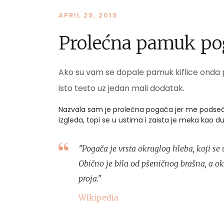
APRIL 29, 2019
Prolećna pamuk po
Ako su vam se dopale pamuk kiflice onda p
isto testo uz jedan mali dodatak.
Nazvala sam je prolećna pogača jer me podseć
izgleda, topi se u ustima i zaista je meka kao du
"Pogača je vrsta okruglog hleba, koji s
Obično je bila od pšeničnog brašna, a o
proja."
Wikipedia