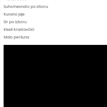
Suhomesnato po izboru
Kuvano jaje
Sir po izboru
Kiseli krastavčići
Malo peršuna
Sviđa vam se? Ako vam je ovaj članak bio koristan,