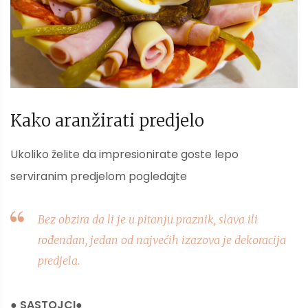
Kako aranžirati predjelo
Ukoliko želite da impresionirate goste lepo
serviranim predjelom pogledajte
Bez obzira da li je u pitanju praznik, slava ili
rođendan, jedan od najvećih izazova je dekoracija
predjela.
● SASTOJCI●