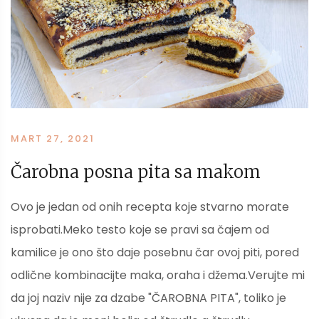
MART 27, 2021
Čarobna posna pita sa makom
Ovo je jedan od onih recepta koje stvarno morate
isprobati.Meko testo koje se pravi sa čajem od
kamilice je ono što daje posebnu čar ovoj piti, pored
odlične kombinacijte maka, oraha i džema.Verujte mi
da joj naziv nije za dzabe "ČAROBNA PITA", toliko je