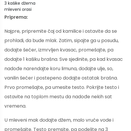
3 kašike džema
mleveni orasi
Priprema:
Najpre, pripremite čaj od kamilice i ostavite da se
prohladi, da bude mlak. Zatim, sipajte ga u posudu,
dodajte šećer, izmrvljen kvasac, promešajte, pa
dodajte 1 kašiku brašna. Sve sjedinite, pa kad kvasac
nadođe narendajte koru limuna, dodajte ulje, so,
vanilin šećer i postepeno dodajte ostatak brašna.
Prvo promešajte, pa umesite testo. Pokrijte testo i
ostavite na toplom mestu da nadođe nekih sat
vremena.
U mleveni mak dodajte džem, malo vruće vode i
promešajte. Testo premsite, pa podelite na 3