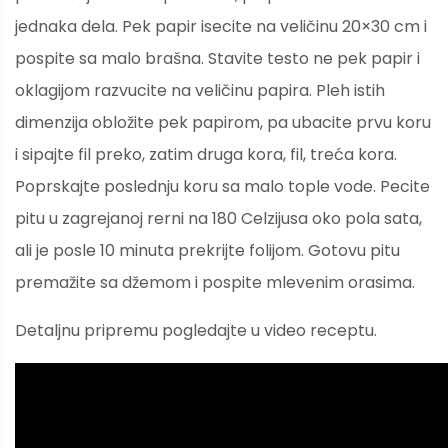
jednaka dela. Pek papir isecite na veličinu 20×30 cm i
pospite sa malo brašna. Stavite testo ne pek papir i
oklagijom razvucite na veličinu papira. Pleh istih
dimenzija obložite pek papirom, pa ubacite prvu koru
i sipajte fil preko, zatim druga kora, fil, treća kora.
Poprskajte poslednju koru sa malo tople vode. Pecite
pitu u zagrejanoj rerni na 180 Celzijusa oko pola sata,
ali je posle 10 minuta prekrijte folijom. Gotovu pitu
premažite sa džemom i pospite mlevenim orasima.
Detaljnu pripremu pogledajte u video receptu.