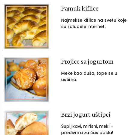
Pamuk kiflice
Najmekše kiflice na svetu koje
su zaludele internet.
Projice sa jogurtom
Meke kao duša, tope se u
ustima.
Brzi jogurt uštipci
Šupljikavi, mirisni, meki -
predivni a za čas posla!