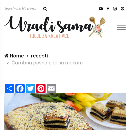
Home
recepti
Čarobna posna pita sa makom
Share
Facebook
Twitter
Pinterest
Email