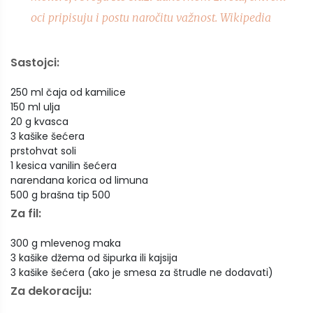
oci pripisuju i postu naročitu važnost. Wikipedia
Sastojci:
250 ml čaja od kamilice
150 ml ulja
20 g kvasca
3 kašike šećera
prstohvat soli
1 kesica vanilin šećera
narendana korica od limuna
500 g brašna tip 500
Za fil:
300 g mlevenog maka
3 kašike džema od šipurka ili kajsija
3 kašike šećera (ako je smesa za štrudle ne dodavati)
Za dekoraciju: