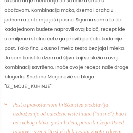
ukusna da je meni bolja od štrudle a štrudlu
obožavam. Kombinacija maka, dzema i oraha u
jednom a pritom je još i posna. Sigurna sam u to da
kada jednom budete napravili ovaj kolač, recept ide
u omiljene i stalno ćete ga praviti pa čak i kada nije
post. Tako fino, ukusno i meko testo bez jaja i mleka.
Ja sam koristila dzem od šljiva koji se složio u ovoj
kombinaciji savršeno. Inače ovo je recept naše drage
blogerke Snežane Marjanović sa bloga
"IZ_MOJE_KUHINJE".
Post u pravoslavnom hrišćanstvu predstavlja
uzdražvanje od određene vrste hrane ("mrsne"), kao i
od svakog oblika grešnih dela, pomisli i želja. Pored
molitve, i svega što služi duhovnom životu, crkveni