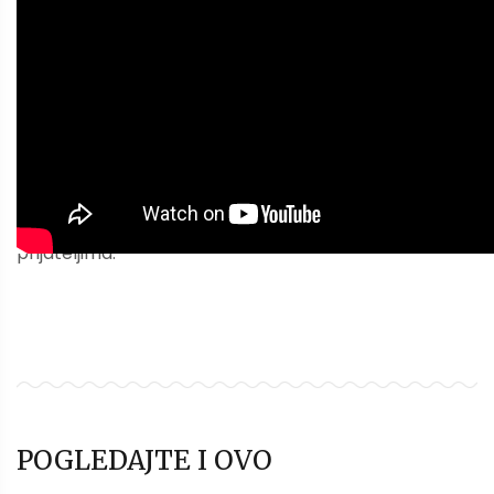
Sviđa vam se? Ako vam je ovaj članak bio koristan,
može biti koristan i drugima. Pošaljite ga ili podelite se
prijateljima.
POGLEDAJTE I OVO