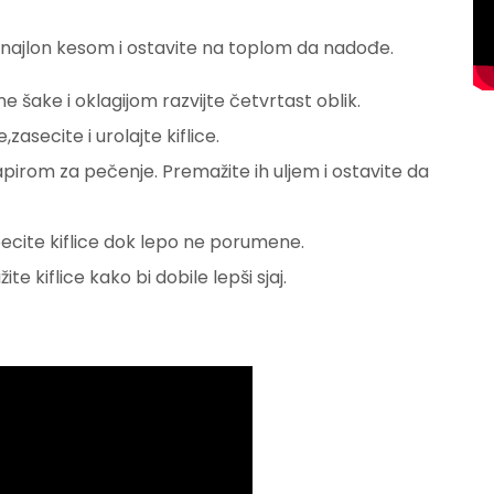
te najlon kesom i ostavite na toplom da nadođe.
ne šake i oklagijom razvijte četvrtast oblik.
ecite i urolajte kiflice.
papirom za pečenje. Premažite ih uljem i ostavite da
pecite kiflice dok lepo ne porumene.
e kiflice kako bi dobile lepši sjaj.