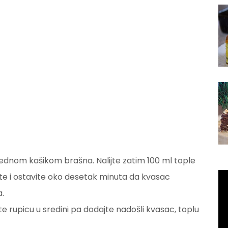
 jednom kašikom brašna. Nalijte zatim 100 ml tople
te i ostavite oko desetak minuta da kvasac
.
e rupicu u sredini pa dodajte nadošli kvasac, toplu