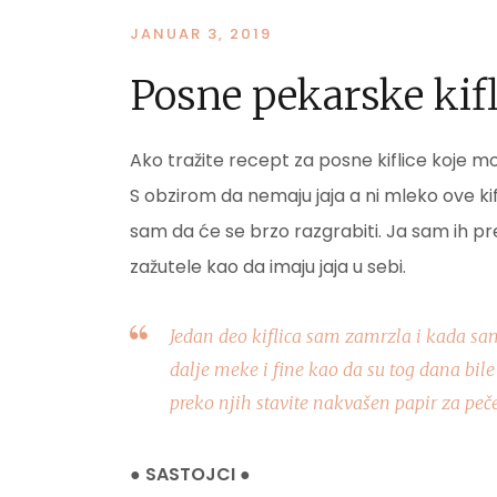
JANUAR 3, 2019
Posne pekarske kifl
Ako tražite recept za posne kiflice koje 
S obzirom da nemaju jaja a ni mleko ove kif
sam da će se brzo razgrabiti. Ja sam ih p
zažutele kao da imaju jaja u sebi.
Jedan deo kiflica sam zamrzla i kada sam 
dalje meke i fine kao da su tog dana bile 
preko njih stavite nakvašen papir za peč
● SASTOJCI ●