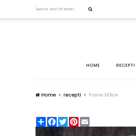
HOME
RECEPTI
Home
recepti
Posne kiflice
Share
Facebook
Twitter
Pinterest
Email