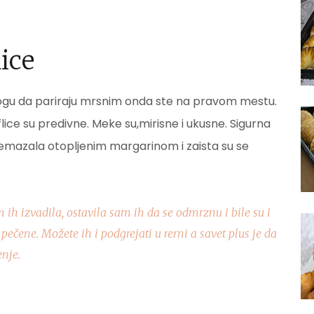
ice
mogu da pariraju mrsnim onda ste na pravom mestu.
lice su predivne. Meke su,mirisne i ukusne. Sigurna
remazala otopljenim margarinom i zaista su se
ih izvadila, ostavila sam ih da se odmrznu i bile su i
pečene. Možete ih i podgrejati u rerni a savet plus je da
enje.