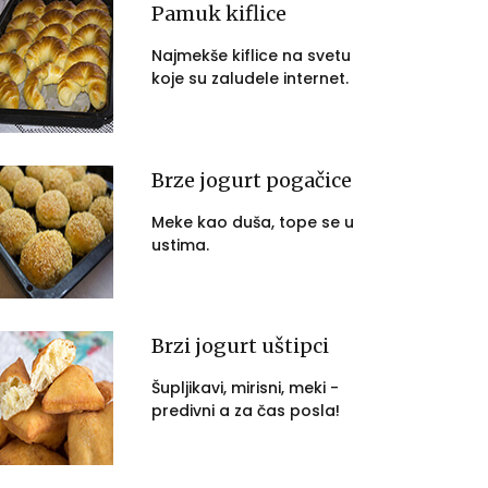
Pamuk kiflice
Najmekše kiflice na svetu
koje su zaludele internet.
Brze jogurt pogačice
Meke kao duša, tope se u
ustima.
Brzi jogurt uštipci
Šupljikavi, mirisni, meki -
predivni a za čas posla!