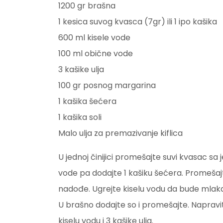
1200 gr brašna
1 kesica suvog kvasca (7gr) ili 1 ipo kašika
600 ml kisele vode
100 ml obične vode
3 kašike ulja
100 gr posnog margarina
1 kašika šećera
1 kašika soli
Malo ulja za premazivanje kiflica
U jednoj činijici promešajte suvi kvasac sa
vode pa dodajte 1 kašiku šećera. Promešaj
nadođe. Ugrejte kiselu vodu da bude mlaka
U brašno dodajte so i promešajte. Napravit
kiselu vodu i 3 kašike ulja.