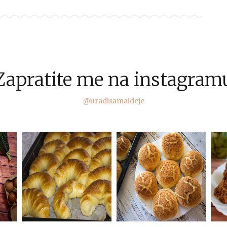
Zapratite me na instagram
@uradisamaideje