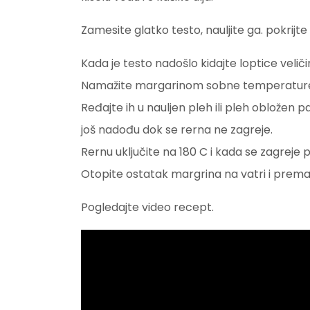
Zamesite glatko testo, nauljite ga. pokrij
Kada je testo nadošlo kidajte loptice veliči
Namažite margarinom sobne temperature,zas
Ređajte ih u nauljen pleh ili pleh obložen 
još nadođu dok se rerna ne zagreje.
Rernu uključite na 180 C i kada se zagreje 
Otopite ostatak margrina na vatri i premažit
Pogledajte video recept.