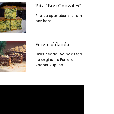
Pita "Brzi Gonzales"
Pita sa spanaćem i sirom
bez kora!
Ferero oblanda
Ukus neodoljivo podseća
na orginalne Ferrero
Rocher kuglice.